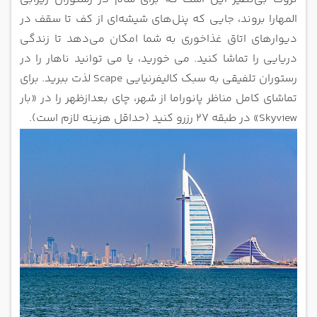
المهارا بروند، جایی که پنل‌های شیشه‌ای از کف تا سقف در
دیوارهای اتاق غذاخوری به شما امکان می‌دهد تا زندگی
دریایی را تماشا کنید. می خورید، یا می توانید ناهار را در
رستوران تلفیقی به سبک کالیفرنیایی Scape لذت ببرید. برای
تماشای کامل مناظر پانوراما از شهر، چای بعدازظهر را در «بار
Skyview» در طبقه ۲۷ رزرو کنید (حداقل هزینه لازم است).