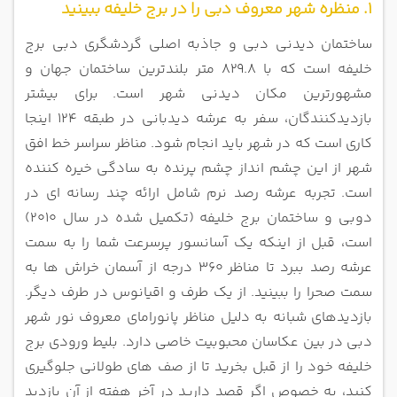
1. منظره شهر معروف دبی را در برج خلیفه ببینید
ساختمان دیدنی دبی و جاذبه اصلی گردشگری دبی برج
خلیفه است که با 829.8 متر بلندترین ساختمان جهان و
مشهورترین مکان دیدنی شهر است.
برای بیشتر
بازدیدکنندگان، سفر به عرشه دیدبانی در طبقه 124 اینجا
کاری است که در شهر باید انجام شود. مناظر سراسر خط افق
شهر از این چشم انداز چشم پرنده به سادگی خیره کننده
است.
تجربه عرشه رصد نرم شامل ارائه چند رسانه ای در
دوبی و ساختمان برج خلیفه (تکمیل شده در سال 2010)
است، قبل از اینکه یک آسانسور پرسرعت شما را به سمت
عرشه رصد ببرد تا مناظر 360 درجه از آسمان خراش ها به
سمت صحرا را ببینید. از یک طرف و اقیانوس در طرف دیگر.
بازدیدهای شبانه به دلیل مناظر پانورامای معروف نور شهر
دبی در بین عکاسان محبوبیت خاصی دارد. بلیط ورودی برج
خلیفه خود را از قبل بخرید تا از صف های طولانی جلوگیری
کنید، به خصوص اگر قصد دارید در آخر هفته از آن بازدید