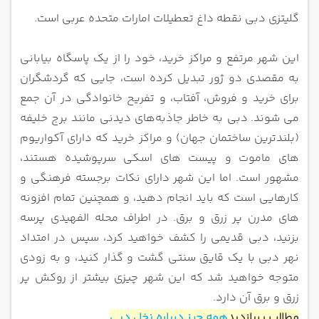
2. دبی مال دبی
گلیتزی دبی نقطه داغ تعطیلات امارات متحده عربی است.
3.تور مسجد جمیرا
4.عکس های غروب آفتاب در قاب دبی
این شهر مرت
فع و مراکز خرید، خود را از یک پاسگاه بیابانی
5. جاده شیخ زاید دبی
به مقصدی دو ژور تبدیل کرده است، جایی که گردشگران
6.دنیای زیر آب در آکواریوم دبی
برای خرید و فروش، آفتاب، و تفریح ​​خانوادگی در آن جمع
7.برج العرب دبی
می شوند.
دبی به خاطر جاذبه‌های دیدنی مانند برج خلیفه
8. ساحل جمیرا دبی
(بلندترین ساختمان جهان) و مراکز خرید که دارای آکواریوم‌
9.تئاتر در اپرای دبی
های ماموت و پیست‌ های اسکی سرپوشیده هستند،
10.منطقه هنری آلسرکال دبی
مشهور است. ا
ما این شهر دارای نکات برجسته فرهنگی و
11. باغ معجزه رنگارنگ دبی
کارهایی است که باید انجام دهید، و همچنین تمام افزونه
12. باغ پروانه های دبی
های مدرن پر زرق و برق.
در اطراف محله الفهیدی پرسه
بهترین کارها برای انجام با بچه ها در دبی
بزنید، دبی قدیمی را کشف خواهید کرد، سپس در امتداد
محل اقامت در دبی برای گشت و گذار
نهر دبی با یک قایق سنتی گشت و گذار کنید، و به زودی
متوجه خواهید شد که این شهر چیزی بیشتر از روکش پر
زرق و برق آن دارد.
مطالب پربازدید
همه چیز درباره نخل دبی