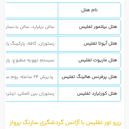
نام هتل
هتل بیلتمور تفلیس
سالن بیلیارد، سالن بدنسازی، 
هتل آیوتا تفلیس
رستوران، کافه، پارکینگ رایگان
هتل ماریوت تفلیس
سیستم تهویه مطبوع، پارکینگ
هتل پرفرنس هالینگ تفلیس
پذیرش 24 ساعته، روم سرویس، رستوران، کافه، استخر، سونا، جکوزی، زمین‌بازی کودکان، سالن بدنسازی، سالن جلسات
هتل کورتیارد تفلیس
رستوران بین المللی، اینترنت، ب
رزرو تور تفلیس با آژانس گردشگری سارنگ پرواز