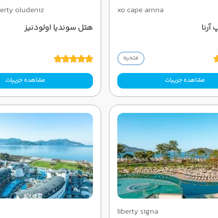
berty oludeniz
xo cape arnna
آرنا
هتل سوندیا اولودنیز
فتحیه
مشاهده جزییات
مشاهده جزییات
liberty signa