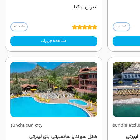
لیبرتی لیکیا
فتحیه
فتحیه
مشاهده جزییات
sundia sun city
sundia exclus
لیبرتی
هتل سوندیا سانسیتی بای لیبرتی