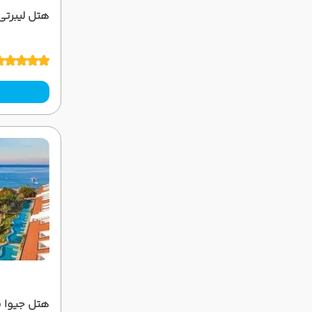
هتل لیبرتی
هتل جیوا ب