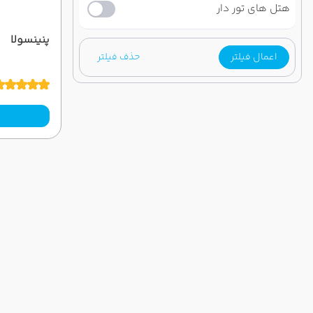
هتل های تور دار
پنینسولا
اعمال فیلتر
حذف فیلتر