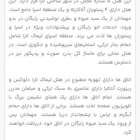
این هتل 5 ستاره مجلل در شهر ساحلی لارا قرار دارد. این
هتل دارای 4 رستوران آلاکارته و یک منطقه اسپا جامع است.
مهمانان از یک سبد
میوه و بطری نوشیدنی رایگان در بدو
ورود، خدمات اتو رایگان و پیشنهادات ویژه در اسپا و
رستوران ها لذت می برند.
منطقه اسپای لیماک لارا شامل
حمام بخار ترکی، استخرهای سرپوشیده و جکوزی است. در
هتل محلی برای ماساژ کل بدن، صورت و پدیکور نیز
در
دسترس هستند.
اتاق ها دارای تهویه مطبوع در هتل لیماک لارا دلوکس و
ریزورت آنتالیا دارای عناصری به سبک ترکی و مبلمان مدرن
هستند. تمام اتاق ها دارای
یک فضای نشیمن بزرگ با
تلویزیون صفحه تخت هستند. برخی از اتاق‌ ها دارای حمام
آبگرم و تراس با چشم‌انداز دریا هستند. مهمانان پس
از
ورود یک سبد میوه رایگان در اتاق خود دریافت خواهند
کرد.