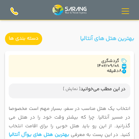
بهترین هتل های آنتالیا
دسته بندی ها
گردشگری
1402/09/08
8
دقیقه
در این مطلب می‌خوانید
[ نمایش ]
هتل آدالیا الیت لارا آنتالیا
هتل لارا باروت کالکشن آنتالیا
انتخاب یک هتل مناسب در سفر، بسیار مهم است مخصوصا
هتل لیماک لارا دلوکس آنتالیا
در مسیر آنتالیا. چرا که بیشتر وقت خود را در هتل می
هتل شروود اکسکلوسیو ریزورت لارا آنتالیا
گذرانید. از این رو باید هتل خوبی را برای اقامت انتخاب
کنید. در این پست به معرفی
هتل کنکورد دلوکس ریزورت آنتالیا
بهترین هتل های یوآل آنتالیا