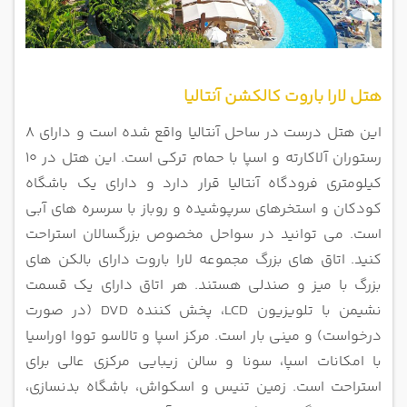
هتل لارا باروت کالکشن آنتالیا
این هتل درست در ساحل آنتالیا واقع شده است و دارای 8
رستوران آلاکارته و اسپا با حمام ترکی است. این هتل در 10
کیلومتری فرودگاه
آنتالیا قرار دارد و دارای یک باشگاه
کودکان و استخرهای سرپوشیده و روباز با سرسره های آبی
است. می توانید در سواحل مخصوص
بزرگسالان استراحت
کنید.
اتاق های بزرگ مجموعه لارا باروت دارای بالکن های
بزرگ با میز و صندلی هستند. هر اتاق دارای یک قسمت
نشیمن با تلویزیون LCD، پخش
کننده DVD (در صورت
درخواست) و مینی بار است. مرکز اسپا و تالاسو تووا اوراسیا
با امکانات اسپا، سونا و سالن زیبایی مرکزی عالی
برای
استراحت است. زمین تنیس و اسکواش، باشگاه بدنسازی،