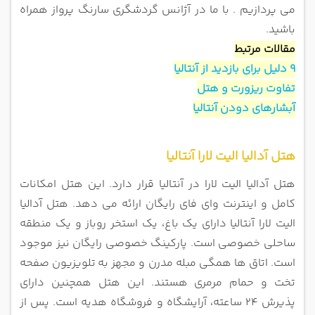
هتل رامادا پلازا آنتالیا
می پردازیم . با ما در آژانس گردشگری سارنگ پرواز همراه
باشید.
مقالات مرتبط
9 دلیل برای بازدید از آنتالیا
تفاوت ریزورت و هتل
آبشارهای دودن آنتالیا
هتل آدالیا الیت لارا آنتالیا
هتل آدالیا الیت لارا در آنتالیا قرار دارد. این هتل امکانات
کامل و اینترنت وای فای رایگان ارائه می دهد. هتل آدالیا
الیت لارا آنتالیا دارای یک
باغ، یک استخر روباز و یک منطقه
ساحلی خصوصی است. پارکینگ خصوصی رایگان نیز موجود
است. اتاق ها همگی مبله مدرن و مجهز به
تلویزیون صفحه
تخت و حمام مرمری هستند. این هتل همچنین دارای
پذیرش 24 ساعته، آرایشگاه و فروشگاه هدیه است. پس از