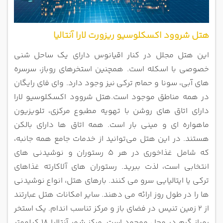
هتل شروود اکسکلوسیو ریزورت لارا آنتالیا
این هتل مجلل در کنار اقیانوس دارای یک ساحل شنی
خصوصی با اسکله است. همچنین استخرهای روباز، سرسره
های آبی، سونا و حمام ترکی
نیز وجود دارد. وای فای رایگان
در همه مناطق موجود است.هتل شروود اکسکلوسیو لارا
دارای اتاق های روشن با تهویه مطبوع مرکزی،
تلویزیون
ماهواره ای و مینی بار است. همه اتاق ها دارای بالکن
هستند. در این هتل می‌توانید از خدمات جامع همه جانبه،
که شامل غذاخوری در
هر 5 رستوران و نوشیدنی ‌های
انتخابی است، لذت ببرید. رستوران های آلاکارته غذاهای
ترکی یا ایتالیایی سرو می کنند. بارهای هتل، انواع
نوشیدنی
ها را در طول روز ارائه می دهند. سایر امکانات هتل عبارتند
از 2 زمین تنیس در فضای باز و مرکز تناسب اندام
. یک استخر
روباز گرم در محل موجود است. مرکز شهر آنتالیا 18 کیلومتر