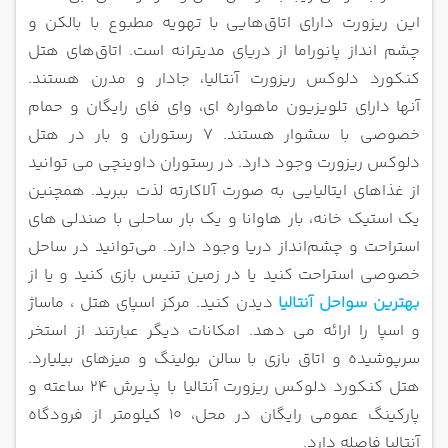
این ریزورت دارای اتاق‌هایی
با تهویه مطبوع با بالکن و
چشم ‌انداز پانوراما از دریای مدیترانه است. اتاق‌های هتل
کنکورد دلوکس ریزورت آنتالیا، جادار و مدرن هستند.
آنها
دارای تلویزیون ماهواره ای، وای فای رایگان و حمام
خصوصی با سشوار هستند. 7 رستوران و بار در هتل
دلوکس ریزورت وجود دارد. در
رستوران داوینچی می توانید
از غذاهای ایتالیایی به صورت آلاکارته لذت ببرید. همچنین
یک استیک‌ خانه، بار هاوانا و یک بار ساحلی با صندلی‌
های
استراحت و چشم‌انداز دریا وجود دارد. می‌توانید در ساحل
خصوصی استراحت کنید یا در زمین تنیس بازی کنید و یا از
بهترین سواحل آنتالیا
دیدن کنید. مرکز اسپای هتل ، ماساژ
و
اسپا را ارائه می دهد. امکانات دیگر عبارتند از استخر
سرپوشیده و اتاق بازی با سالن بولینگ و میزهای بیلیارد.
هتل کنکورد دلوکس ریزورت
آنتالیا با پذیرش 24 ساعته و
پارکینگ عمومی رایگان در محل، 10 کیلومتر از فرودگاه
آنتالیا فاصله دارد.