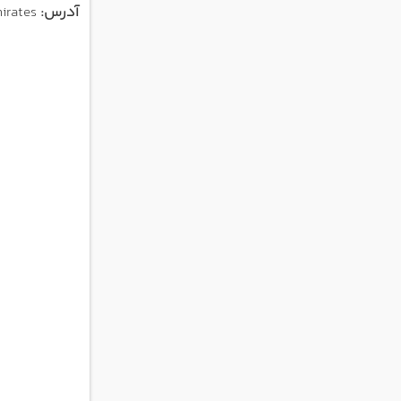
آدرس:
Financial Center Road, Downtown Dubai, Dubai Mall, Dubai, United Arab Emirates