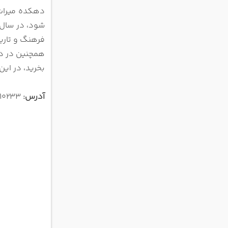
دهکده میراث 
شود،
فرهنگ
و تار
همچنین در دا
بخرید، در این
آدرس:
3110233-Al Khaleej St., Dubai, United Arab Emirates