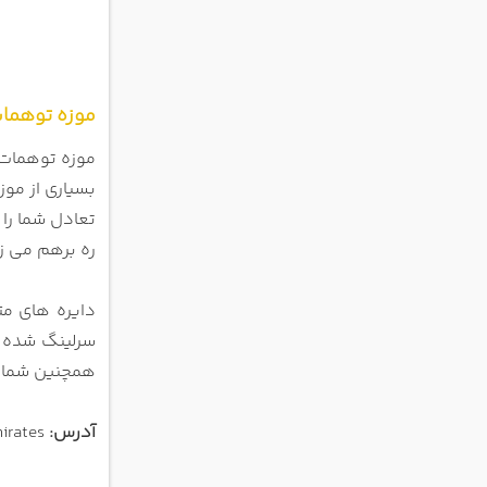
موزه توهما
موزه توهمات 
بسیاری از مو
تعادل شما را حفظ
ره برهم می ز
دایره های متحدالمرکز راه راه 
سرلینگ شده ا
ه
مچنین شما می توانید با 6 نسخه از خودتا
آدرس:
Bid. 17, Heritage Neighborhood, Al Seef, Dubai, United Arab Emirates