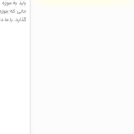
موزه ت
باید به موزه 
خانه ش
حالی که موز
موزه س
گذارد. با ما 
موزه چه
موزه زن
موزه ق