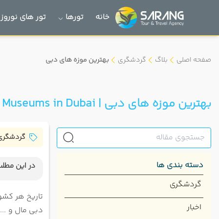
خانه
تورها
تور های نوروز 1405
صفحه اصلی
بلاگ
گردشگری
بهترین موزه های دبی
بهترین موزه های دبی | Best Museums in Dubai
گردشگری
دسته بندی ها
در این مطلب
موزه ات
گردشگری
دهکده 
تاریخ هر کشو
اخبار
3.موزه بی نهایت دبی
دبی مال و ...