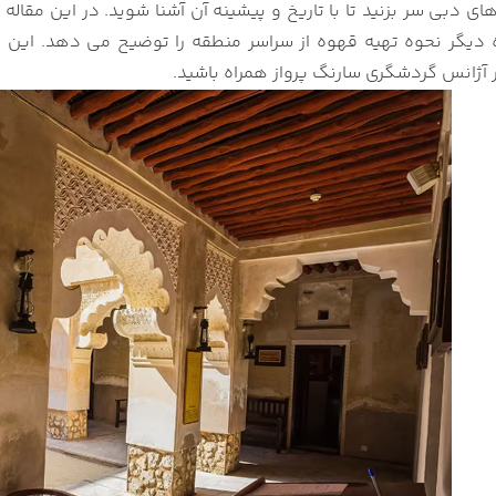
وهمات دبی
های دبی سر بزنید تا با تاریخ و پیشینه آن آشنا شوید. در این مقاله
یخ سعید آل مکتوم دبی
ه دیگر نحوه تهیه قهوه از سراسر منطقه را توضیح می دهد. ای
که دبی
در آژانس گردشگری سارنگ پرواز همراه باشید.
ارراه تمدن ها دبی
ان بیت البنات دبی
هوه دبی