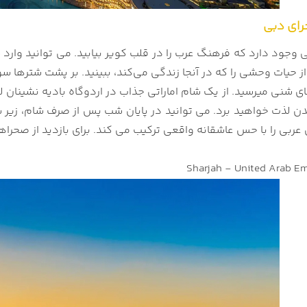
حرای دبی
 وجود دارد که فرهنگ عرب را در قلب کویر بیابید. می توانید وارد 
از حیات‌ وحشی را که در آنجا زندگی می‌کند، ببینید. بر پشت شترها س
های شنی میرسید. از یک شام اماراتی جذاب در اردوگاه بادیه‌ نشینان
دن لذت خواهید برد. می توانید در پایان شب پس از صرف شام، زیر
ربی را با حس عاشقانه واقعی ترکیب می کند. برای بازدید از صحراه