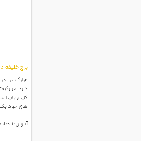
برج خلیفه د
قرارگرفتن در ارتفاع 830 متری از زمین تجربه ای جذاب است. در بالای برج خلیفه (به 
دارد. قرارگرفتن
کل جهان است.
های خود بگنجا
آدرس:
1 Sheikh Mohammed bin Rashid Blvd - Downtown Dubai - Dubai - United Arab Emirates