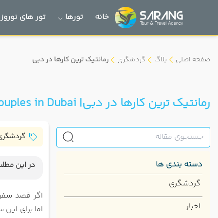
خانه
تورها
تور های نوروز 1405
صفحه اصلی
بلاگ
گردشگری
رمانتیک ترین کارها در دبی
رمانتیک ترین کارها در دبی| Best Things to Do for Couples in Dubai
گردشگری
دسته بندی ها
در این مطلب
برج خلی
گردشگری
بازدید 
اگر قصد سفر 
اخبار
فواره د
اما
برای این س