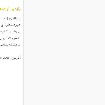
بازدید از ص
جمله ی زیبایی
غیرمنتظره‌ای 
بی‌پایان تپه‌
نقش حنا بر ب
فرهنگ سنتی ع
آدرس:
Sharjah - United Arab Emirates