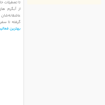
بالون س
تا
تعطیلات خاص
باغ معج
از آبگرم ها
کروز ش
عاشقانه‌شان
ش
هلیکوپت
گرفته تا سفره
کوه هات
بهترین فعالی
دریاچه