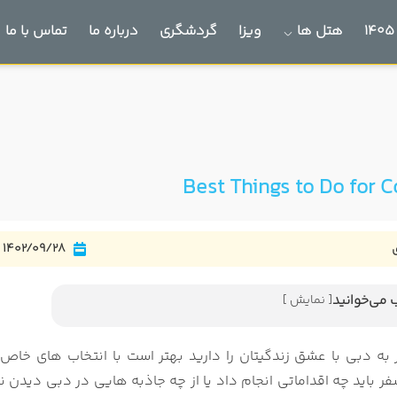
هتل ها
ویزا
گردشگری
درباره ما
تماس با ما
1402/09/28
 می‌خوانید
[ نمایش ]
فه دبی
از صحرای دبی
به دبی با عشق زندگیتان را دارید بهتر است با انتخاب های خاص ا
بی
فر باید چه اقداماتی انجام داد یا از چه جاذبه هایی در دبی دیدن ن