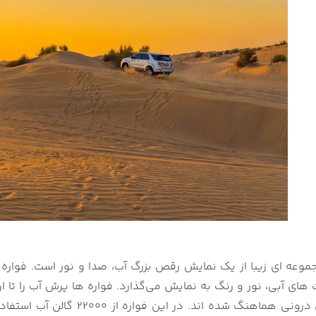
موعه ای زیبا از یک نمایش رقص بزرگ آب، صدا و نور است. فواره 
بی، نور و رنگ به نمایش می‌گذارد. فواره ها پرش آب را تا ارتفاع 150 متری دارند، همه کاملاً با ضرب آ
ه اند. در این فواره از 22000 گالن آب استفاده می‌کند و مجدد از طریق فواره به گالن های آب