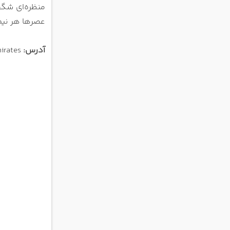
منظره‌ای شگف
عصرها هر نیم 
آدرس:
Sheikh Mohammed bin Rashid Blvd - Downtown Dubai - Dubai - United Arab Emirates