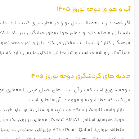
آب و هوای دوحه نوروز 1405
فرهنگی کتارا" را بسیار لذت‌بخش می‌کند. با رزرو تور دوحه نورو
غالباً آفتابی و شفاف است و شب‌ها نیز خنکای ملایمی دارد که برا
جاذبه های گردشگری دوحه نوروز 1405
دوحه شهری است که در آن سنت‌ های اصیل عربی با معماری فوق ‌م
می‌کنید که عطر ادویه و قهوه در آن‌ها جاری است.
بازار واقف (Souq Waqif): قلب تپنده و سنتی شهر برای خرید صنایع دستی، سوغات و چشیدن غذاهای محلی.
موزه هنرهای اسلامی (MIA): شاهکار معماری بر روی یک جزیره مصنوعی که مجموعه‌ای بی‌نظیر از آثار تمدن اسلامی را در خود جای داده است.
منطقه مروارید (The Pearl-Qatar): جزیره‌ای مصنوعی و بسیار لوکس با اسکله‌های تفریحی، رستوران‌های شیک و معماری به سبک مدیترانه‌ای.