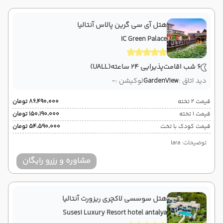
هتل آی سی گرین پالاس آنتالیا
IC Green Palace
6 شب اقامت
پذیرایی 24 ساعته
(UALL)
دید اتاق :
GardenView
لوکیشن :
-
قیمت 2 تخته
۸۶٬۴۹۰٬۰۰۰ تومان
قیمت 1 تخته
۱۵۰٬۱۹۰٬۰۰۰ تومان
قیمت کودک با تخت
۵۴٬۵۹۰٬۰۰۰ تومان
توضیحات: lara
مشاوره و رزرو رایگان
هتل سوسسی لاکچری ریزورت آنتالیا
Susesi Luxury Resort hotel antalya