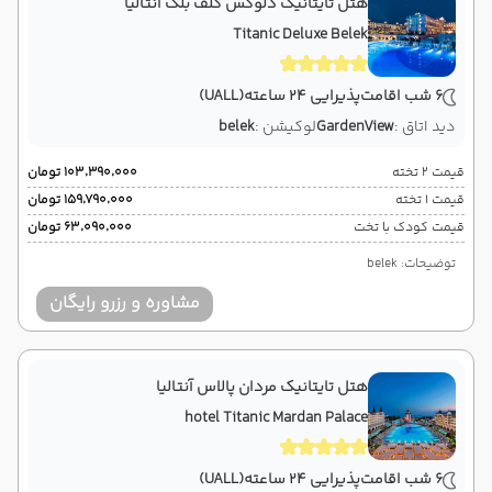
هتل تایتانیک دلوکس گلف بلک آنتالیا
Titanic Deluxe Belek
6 شب اقامت
پذیرایی 24 ساعته
(UALL)
دید اتاق :
GardenView
لوکیشن :
belek
قیمت 2 تخته
۱۰۳٬۳۹۰٬۰۰۰ تومان
قیمت 1 تخته
۱۵۹٬۷۹۰٬۰۰۰ تومان
قیمت کودک با تخت
۶۳٬۰۹۰٬۰۰۰ تومان
توضیحات: belek
مشاوره و رزرو رایگان
هتل تایتانیک مردان پالاس آنتالیا
hotel Titanic Mardan Palace
6 شب اقامت
پذیرایی 24 ساعته
(UALL)