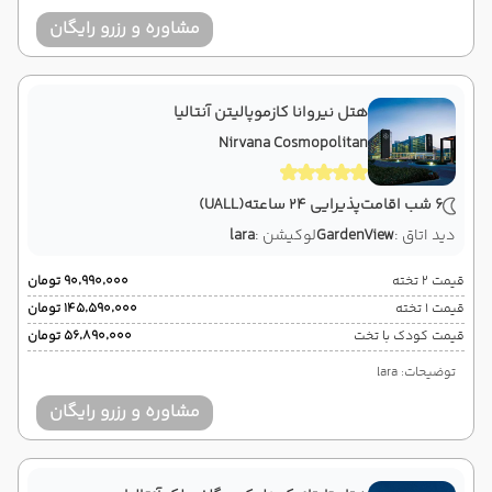
مشاوره و رزرو رایگان
هتل نیروانا کازموپالیتن آنتالیا
Nirvana Cosmopolitan
6 شب اقامت
پذیرایی 24 ساعته
(UALL)
دید اتاق :
GardenView
لوکیشن :
lara
قیمت 2 تخته
۹۰٬۹۹۰٬۰۰۰ تومان
قیمت 1 تخته
۱۴۵٬۵۹۰٬۰۰۰ تومان
قیمت کودک با تخت
۵۶٬۸۹۰٬۰۰۰ تومان
توضیحات: lara
مشاوره و رزرو رایگان