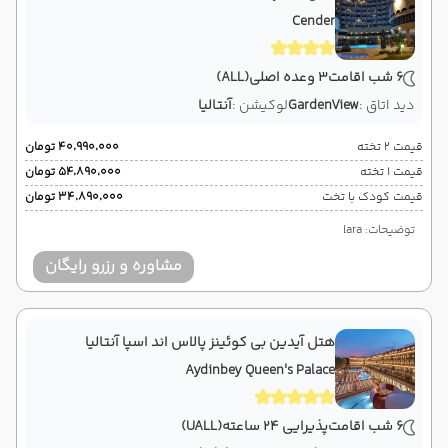
Cender
6 شب اقامت
3 وعده اصلی
(ALL)
دید اتاق :
GardenView
لوکیشن :
آنتالیا
قیمت 2 تخته
۴۰٬۹۹۰٬۰۰۰ تومان
قیمت 1 تخته
۵۴٬۸۹۰٬۰۰۰ تومان
قیمت کودک با تخت
۳۴٬۸۹۰٬۰۰۰ تومان
توضیحات: lara
مشاوره و رزرو رایگان
هتل آیدین بی کوئینز پالاس اند اسپا آنتالیا
Aydinbey Queen's Palace
6 شب اقامت
پذیرایی 24 ساعته
(UALL)