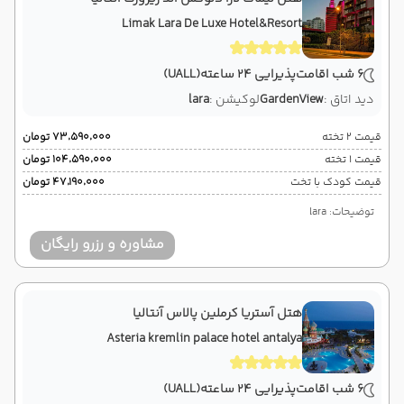
Limak Lara De Luxe Hotel&Resort
6 شب اقامت
پذیرایی 24 ساعته
(UALL)
دید اتاق :
GardenView
لوکیشن :
lara
قیمت 2 تخته
۷۳٬۵۹۰٬۰۰۰ تومان
قیمت 1 تخته
۱۰۴٬۵۹۰٬۰۰۰ تومان
قیمت کودک با تخت
۴۷٬۱۹۰٬۰۰۰ تومان
توضیحات: lara
مشاوره و رزرو رایگان
هتل آستریا کرملین پالاس آنتالیا
Asteria kremlin palace hotel antalya
6 شب اقامت
پذیرایی 24 ساعته
(UALL)