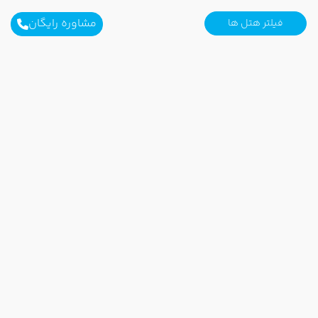
مشاوره رایگان
فیلتر هتل ها
برای آگاهی از تور های لحظه آخری ما عضو شوید
ارسال