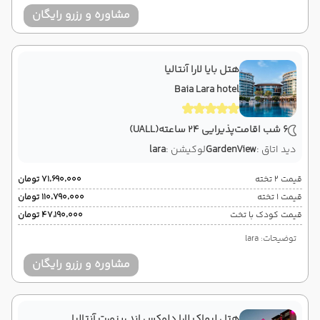
مشاوره و رزرو رایگان
هتل بایا لارا آنتالیا
Baia Lara hotel
6 شب اقامت
پذیرایی 24 ساعته
(UALL)
دید اتاق :
GardenView
لوکیشن :
lara
قیمت 2 تخته
۷۱٬۶۹۰٬۰۰۰ تومان
قیمت 1 تخته
۱۱۰٬۷۹۰٬۰۰۰ تومان
قیمت کودک با تخت
۴۷٬۱۹۰٬۰۰۰ تومان
توضیحات: lara
مشاوره و رزرو رایگان
هتل لیماک لارا دلوکس اند ریزورت آنتالیا