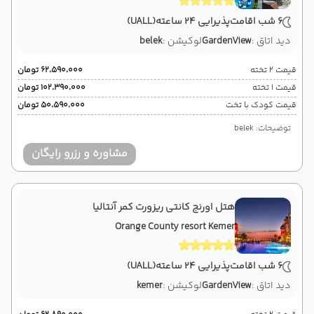
6 شب اقامت
پذیرایی 24 ساعته
(UALL)
دید اتاق :
GardenView
لوکیشن :
belek
قیمت 2 تخته
۶۲٬۵۹۰٬۰۰۰ تومان
قیمت 1 تخته
۱۰۲٬۳۹۰٬۰۰۰ تومان
قیمت کودک با تخت
۵۰٬۵۹۰٬۰۰۰ تومان
توضیحات: belek
مشاوره و رزرو رایگان
هتل اورنج کانتی ریزورت کمر آنتالیا
Orange County resort Kemer
6 شب اقامت
پذیرایی 24 ساعته
(UALL)
دید اتاق :
GardenView
لوکیشن :
kemer