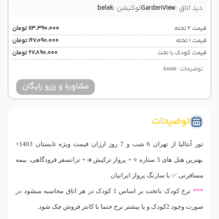
دید اتاق :
GardenView
لوکیشن :
belek
قیمت 2 تخته
۱۱۳٬۳۹۰٬۰۰۰ تومان
قیمت 1 تخته
۱۶۷٬۰۹۰٬۰۰۰ تومان
قیمت کودک با تخت
۶۷٬۸۹۰٬۰۰۰ تومان
توضیحات: belek
مشاوره و رزرو رایگان
توضیحات
تور آنتالیا از تهران 6 شب و 7 روز ارزان قیمت ویژه تابستان 1403+
بهترین هتل های 5 ستاره ⭐️ + پرواز ترکیش✈️ + ترانسفر فرودگاهی، بیمه
مسافرتی ✅ با سارنگ پرواز ایرانیان
***
نرخ کودک باتخت بر اساس 1 کودک در هر اتاق محاسبه میشود در
صورت وجود 2کودک و یا بیشتر نرخ حتما با کانتر فروش چک شود.