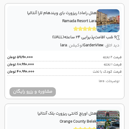
هتل رامادا ریزورت بای ویندهام لارا آنتالیا
Ramada Resort Lara
6 شب اقامت
پذیرایی 24 ساعته
(UALL)
دید اتاق :
GardenView
لوکیشن :
lara
قیمت 2 تخته
۵۹٬۱۹۰٬۰۰۰ تومان
قیمت 1 تخته
۸۰٬۹۹۰٬۰۰۰ تومان
قیمت کودک با تخت
۴۰٬۹۹۰٬۰۰۰ تومان
توضیحات: lara
مشاوره و رزرو رایگان
هتل اورنج کانتی ریزورت بلک آنتالیا
Orange County Belek