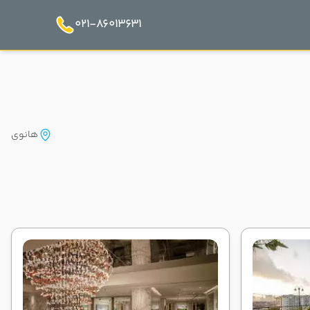
021-86013631
هانوی