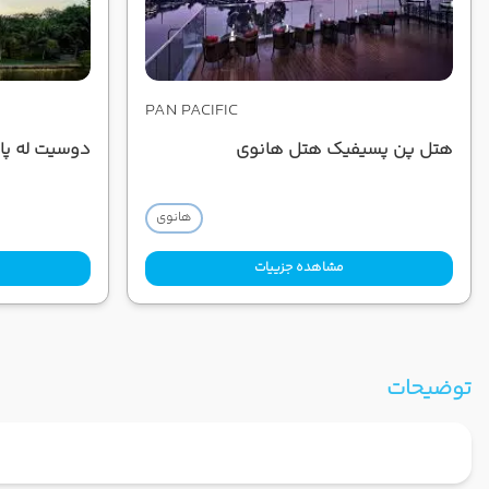
PAN PACIFIC
هتل پن پسیفیک هتل هانوی
دوسیت له پا
هانوی
مشاهده جزییات
توضیحات