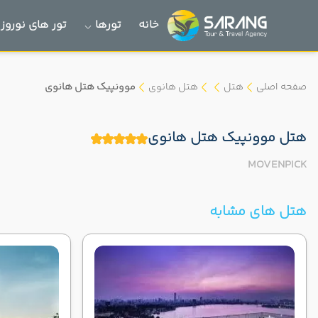
خانه
تورها
تور های نوروز 1405
صفحه اصلی
هتل
هتل هانوی
موونپیک هتل هانوی
هتل موونپیک هتل هانوی
MOVENPICK
هتل های مشابه