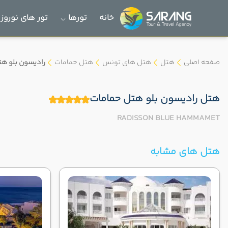
خانه
تورها
تور های نوروز 1405
صفحه اصلی
هتل
هتل های تونس
هتل حمامات
رادیسون بلو ه
هتل رادیسون بلو هتل حمامات
RADISSON BLUE HAMMAMET
هتل های مشابه