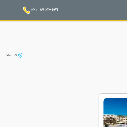
021-86013631
حمامات