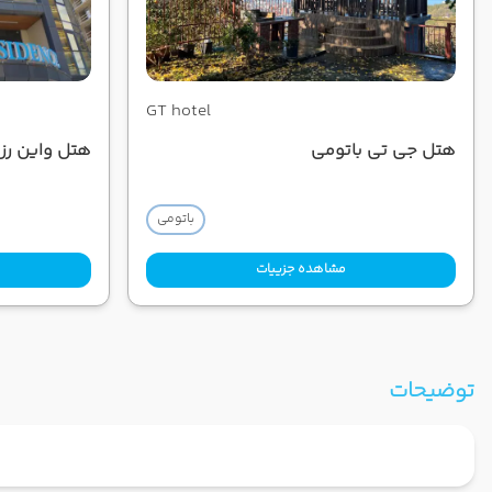
GT hotel
هتل جی تی باتومی
هتل واین رز
باتومی
مشاهده جزییات
توضیحات