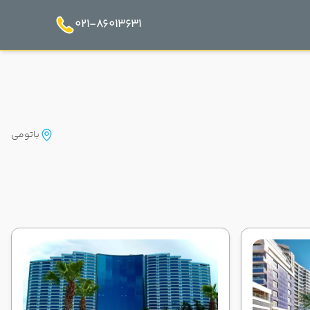
021-86013631
باتومی