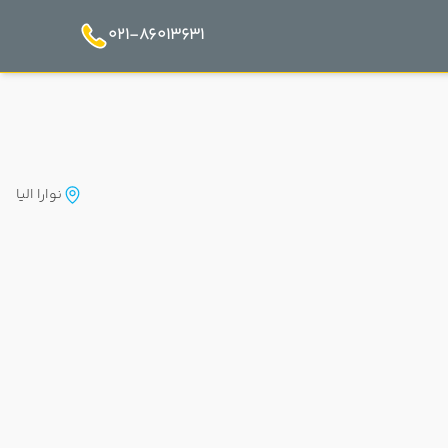
021-86013631
نوارا الیا