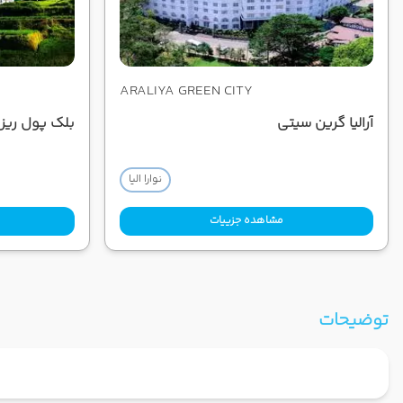
ARALIYA GREEN CITY
آرالیا گرین سیتی
بلک پول ریزور
نوارا الیا
مشاهده جزییات
توضیحات