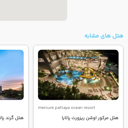
هتل های مشابه
mercure pattaya ocean resort
هتل مرکور اوشن ریزورت پاتایا
هتل گرند پالاز