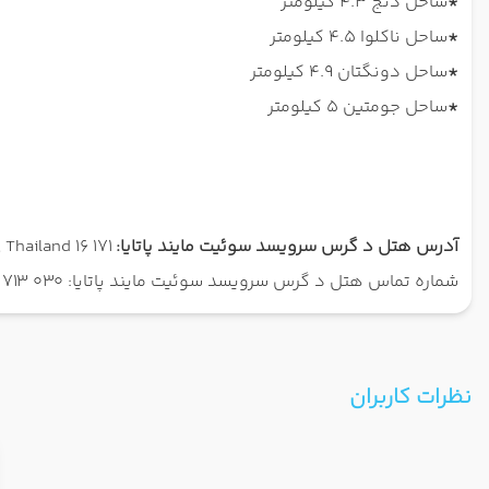
*
ساحل دنج 4.3 کیلومتر
*
ساحل ناکلوا 4.5 کیلومتر
*
ساحل دونگتان 4.9 کیلومتر
*
ساحل جومتین 5 کیلومتر
آدرس هتل د گرس سرویسد سوئیت مایند پاتایا:
171 16 หมู่ที่ 10 Sip Chet, Muang Pattaya, Bang Lamung District, Chon Buri 20150, Thailand
شماره تماس هتل د گرس سرویسد سوئیت مایند پاتایا: 030 713 38 66+
نظرات کاربران