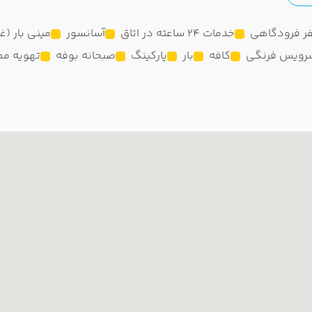
فر فرودگاهی
خدمات 24 ساعته در اتاق
آسانسور
مینی بار (غی
رویس فرنگی
کافه
بار
پارکینگ
صبحانه بوفه
تهویه مط