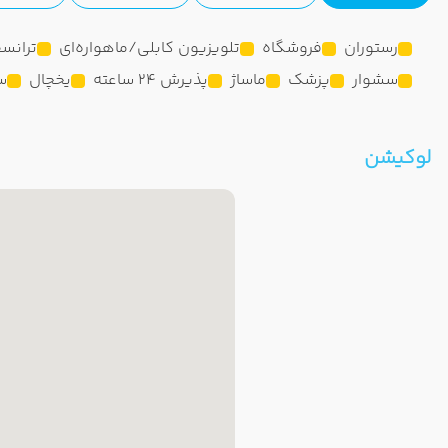
رستوران
فروشگاه
تلویزیون کابلی/ماهواره‌ای
ترانس
سشوار
پزشک
ماساژ
پذیرش 24 ساعته
یخچال
س
لوکیشن