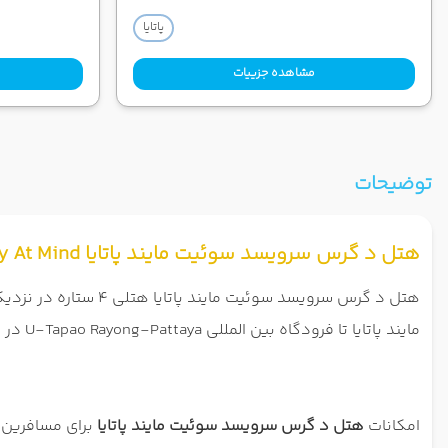
پاتایا
مشاهده جزییات
توضیحات
هتل د گرس سرویسد سوئیت مایند پاتایا The Grass Serviced Suites by At Mind
مایند پاتایا تا فرودگاه بین المللی U-Tapao Rayong-Pattaya در حدود 43 کیلومتر فاصله است.
امکانات
هتل د گرس سرویسد سوئیت مایند پاتایا
برای مسافرین ش