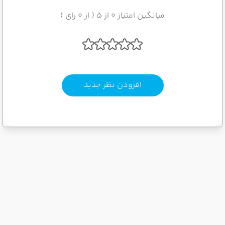
میانگین امتیاز 0 از 5 ( از 0 رای )
افزودن نظر جدید