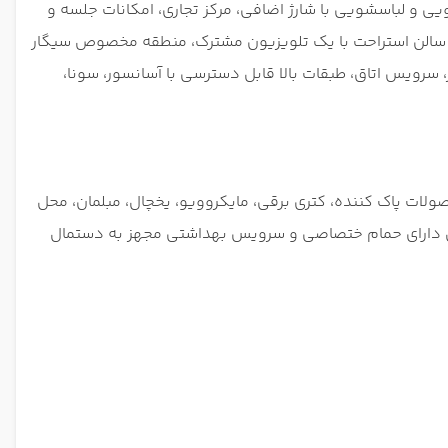
ی، خدمات خشکشویی و لباسشویی با شارژ اضافی، مرکز تجاری، امکانات جلسه و
ت کلید، نگهبانی 24 ساعته، صندوق امانات، فقط بزرگسالان، سالن استراحت با یک تلویزیون مشترک، منطقه مخصوص سیگار
رویس اتاق، طبقات بالا قابل دسترسی با آسانسور، سونا،
ولات پاک کننده، کتری برقی، مایکروویو، یخچال، مبلمان، محل
هتل دارای حمام ختصاصی و سرویس بهداشتی مجهز به دستمال