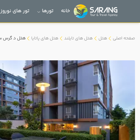
خانه
تورها
تور های نوروز 1405
صفحه اصلی
هتل
هتل های تایلند
هتل های پاتایا
هتل د گرس سرو