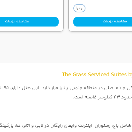
پاتایا
مشاهده جزییات
مشاهده جزییات
هتل د 
امل باغ، رستوران، اینترنت وایفای رایگان در لابی و اتاق ها، پار