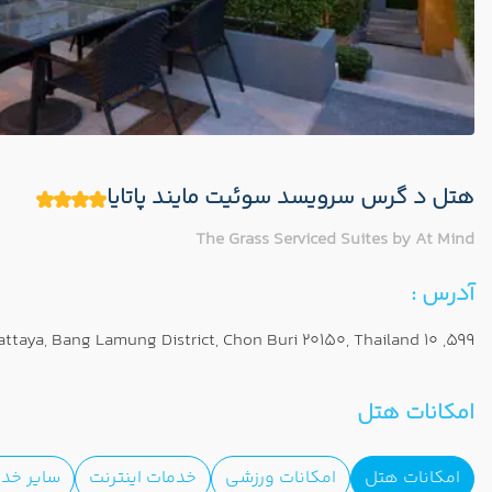
هتل د گرس سرویسد سوئیت مایند پاتایا
The Grass Serviced Suites by At Mind
آدرس :
599, 10 หมู่ที่ 10 S Pattaya Rd, Muang Pattaya, Bang Lamung District, Chon Buri 20150, Thailand
امکانات هتل
امکانات هتل
امکانات ورزشی
خدمات اینترنت
سایر خد