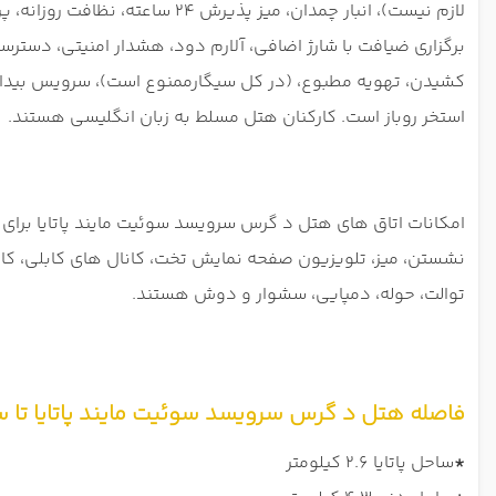
لازم نیست)، انبار چمدان، میز
کشیدن، تهویه مطبوع، (در کل سیگارممنوع است)، سرویس بیداری،
استخر روباز است. کارکنان هتل مسلط به زبان انگلیسی هستند.
امکانات اتاق های هتل د گرس سرویسد سوئیت مایند پاتایا برای
نشستن، میز، تلویزیون صفحه نمایش تخت، کانال های کابلی، کا
توالت، حوله، دمپایی، سشوار و دوش هستند.
فاصله هتل د گرس سرویسد سوئیت مایند پاتایا تا سو
*
ساحل پاتایا 2.6 کیلومتر