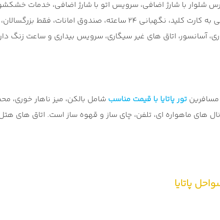
 پذیرش 24 ساعته، نظافت روزانه، پرس شلوار با شارژ اضافی، سرویس اتو با شارژ اضاف
برگزاری ضیافت با شارژ اضافی، آلارم دود، هشدار امنیتی، دسترسی به کار
 آسانسور، اتاق های غیر سیگاری، سرویس بیداری و ساعت زنگ دار، س
 مسافرین
تور پاتایا با قیمت مناسب
شامل بالکن، میز ناهار خوری، محص
نال های ماهواره ای، تلفن، چای ساز و قهوه ساز است. اتاق های 
احل پاتایا