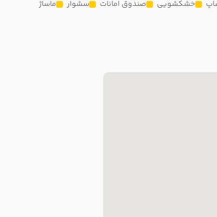
اپ
خشکشویی
صندوق امانات
سشوار
ماساژ