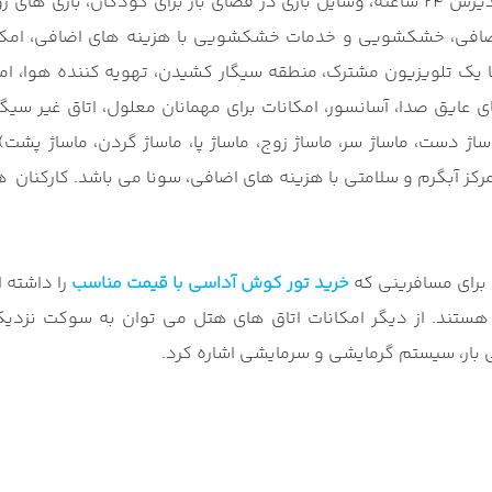
سنتی عثمانی را سرو می کنند.)انبار چمدان، میز تور، تبدیل ارز، پذیرش 24 ساعته، وسایل بازی
 اضافی، خشکشویی و خدمات خشکشویی با هزینه های اضافی، امک
الن استراحت با یک تلویزیون مشترک، منطقه سیگار کشیدن، تهویه کننده
اساژ دست، ماساژ سر، ماساژ زوج، ماساژ پا، ماساژ گردن، ماساژ پشت)
مرکز آبگرم و سلامتی با هزینه های اضافی، سونا می باشد. کارکنان
 برای مسافرینی که
خرید تور کوش آداسی با قیمت مناسب
را داشته 
وش هستند. از دیگر امکانات اتاق های هتل می توان به سوکت نز
 بار، سیستم گرمایشی و سرمایشی اشاره کرد.