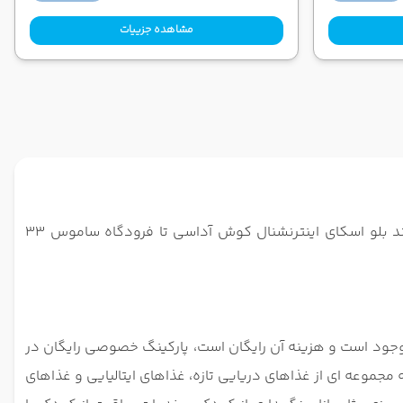
مشاهده جزییات
هتل گرند بلو اسکای اینترنشنال کوش آداسی هتلی 4 ستاره است و با مرکز کوش آداسی 3 کیلومتر فاصله دارد. فاصله هتل گرند بلو اسکای اینترنشنال کوش آداسی تا فرودگاه ساموس 33
جود است و هزینه آن رایگان است، پارکینگ خصوصی رایگان در
 3 رستوران à la carte برای 1 شب در هر اقامت، انتخاب کنید که مجموعه ای از غذاهای دریایی تازه، غذاهای ایتالیایی و غذاهای