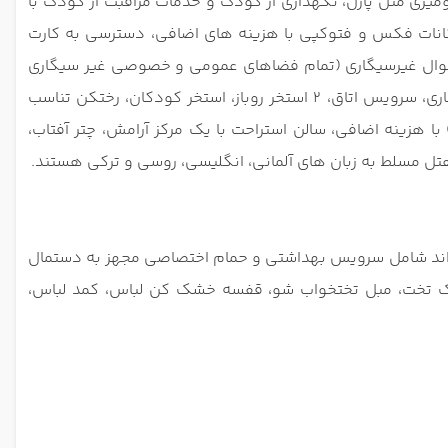
 در فضای باز برای کودکان، بازی های رومیزی مثل پازل، نگهداری از کودک و خدمات مراقبت از کودک با
انات فکس و فتوکپی با هزینه های اضافی، دسترسی به کارت
 هوا، اموال غیرسیگاری (تمام فضاهای عمومی و خصوصی غیر سیگاری
است)، سیستم گرمایش، اجاره اتومبیل، کف فرش شده، اتاق های عایق صدا، آسانسور، امکانات برای مهمانان معلول، اتاق غیر سیگاری، سرویس اتاق، 2 استخر روباز، استخر کودکان، رختکن تناسب
 با هزینه اضافی، سالن استراحت با یک مرکز آرامش، چتر آفتاب،
 هتل مسلط به زبان های آلمانی، انگلیسی، روسی و ترکی هستند.
اند شامل سرویس بهداشتی و حمام اختصاصی مجهز به دستمال
دیک تخت، مبل تختخواب شو، قفسه خشک کن لباس، کمد لباس،