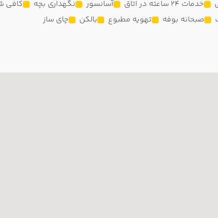
خدمات 24 ساعته در اتاق
آسانسور
نگهداری بچه
کافی ش
صبحانه بوفه
تهویه مطبوع
بالکن
چای ساز