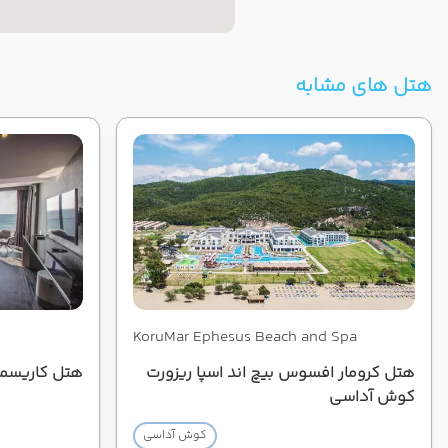
هتل های مشابه
KoruMar Ephesus Beach and Spa
هتل کرومار افسوس بیچ اند اسپا ریزورت
هتل کاریسم
کوش آداسی
کوش آداسی