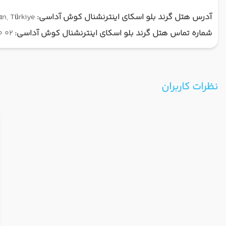
آدرس هتل گرند بلو اسکای اینترنشنال کوش آداسی:
Kadınlar Denizi, Mevkii, 09400 Kuşadası/Aydın, Türkiye
شماره تماس هتل گرند بلو اسکای اینترنشنال کوش آداسی:
02 00 645 256 90+
نظرات کاربران