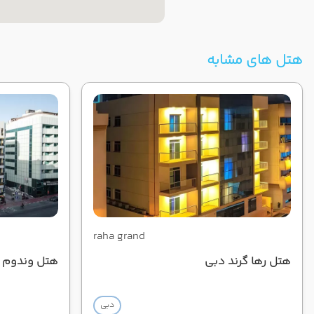
هتل های مشابه
raha grand
هتل رها گرند دبی
هتل وندوم پل
دبی