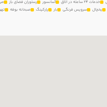
خدمات 24 ساعته در اتاق
آسانسور
رستوران فضای باز
مین
یخچال
سرویس فرنگی
بار
پارکینگ
صبحانه بوفه
تهو