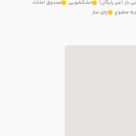
ی بار (غیر رایگان)
خشکشویی
صندوق امانات
یه مطبوع
چای ساز