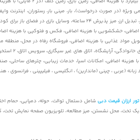
بازی، زمین گلف (در 2 مایلی) با هزینه اضافی، زمین تنیس با هزینه اضافی،
ویژه (در صورت درخواست)، بار، مینی بار، رستوران، اینترنت وایف
موجود است (رزرو لازم است)، خدمات دربان، انبار چمدان، میز تور، تبدیل ارز،
اضافی، خشکشویی با هزینه اضافی، فکس و فتوکپی با هزینه اضافی،
ی، دسترسی به کارت کلید، نگهبانی 24 ساعته، تحویل مواد غذایی با هزینه اضافی، فروش
ایشگاه، اتاق های غیر سیگاری، سرویس اتاق، 2 استخر روباز، استخر روباز کودکان،
 با هزینه اضافی، امکانات اسپا، خدمات زیبایی، چترهای ساحلی، ص
زبانه (عربی ، چینی (ماندارین) ، انگلیسی ، فیلیپینی ، فرانسوی ، هند
تور ارزان قیمت دبی
شامل دستمال توالت، حوله، دمپایی، حمام اخت
 تخت، محل نشستن، میز مطالعه، تلویزیون صفحه نمایش تخت، کانال