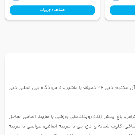
مشاهده جزییات
هتل هبتور گرند ریزورت دبی هتلی 5 ستاره با 356 اتاق در منطقه جمیرا دبی قرار دارد. از هتل هبتور گرند ریزورت دبی تا فرودگاه آل مکتوم دبی 36 دقیقه با ماشین، تا فرودگاه بین المللی دبی
اس، باغ،
پخش زنده رویدادهای ورزشی با هزینه اضافی، ساحل
اضافی، کلوپ شبانه و دی جی با هزینه اضافی، غواصی با هزینه