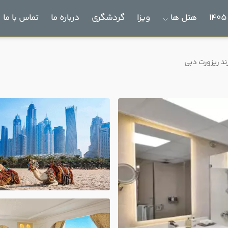
هتل ها
ویزا
گردشگری
درباره ما
تماس با ما
د ریزورت دبی