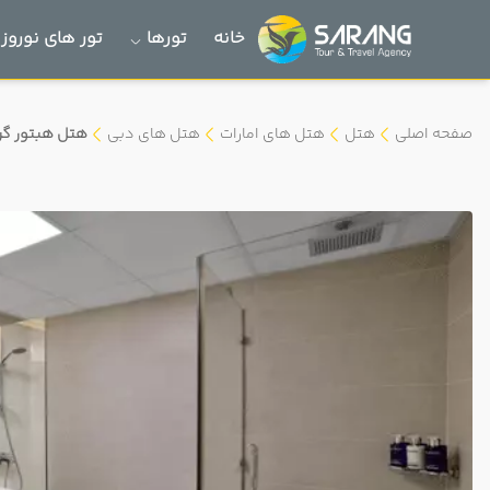
خانه
تورها
تور های نوروز 1405
صفحه اصلی
هتل
هتل های امارات
هتل های دبی
هتل هبتور گرن