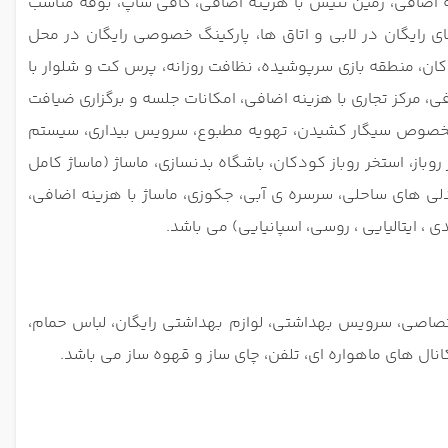
کافی شاپ، بوفه مناسب
ای رایگان در لابی و اتاق ها، پارکینگ خصوصی رایگان در محل
 میز پذیرش 24 ساعته، وسایل بازی در فضای باز برای کودکان، منطقه بازی سرپوشیده، نظافت روزانه، پرس کت و شلوار با
 مرکز تجاری با هزینه اضافی، امکانات جلسه و برگزاری ضیافت
گاه رفاه در محل، منطقه مخصوص سیگار کشیدن، تهویه مطبوع، سرویس بیداری، سیستم
باشگاه بدنسازی، ماساژ (ماساژ کامل
ندلی های ساحلی، سرسره ی آبی، جکوزی، ماساژ با هزینه اضافی،
ی ، ایتالیایی ، روسی، اسپانیایی) می باشد.
صاصی، سرویس بهداشتی، لوازم بهداشتی رایگان، لباس حمام،
 های ماهواره ای، تلفن، چای ساز و قهوه ساز می باشد.