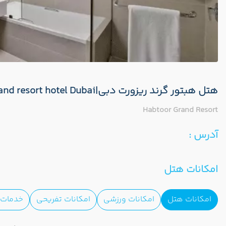
هتل هبتور گرند ریزورت دبی|habtoor grand resort hotel Dubai
Habtoor Grand Resort
آدرس :
امکانات هتل
امکانات هتل
امکانات ورزشی
امکانات تفریحی
خدمات ا