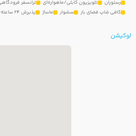
رستوران
تلویزیون کابلی/ماهواره‌ای
ترانسفر فرودگاهی
کافی شاپ فضای باز
سشوار
ماساژ
پذیرش 24 ساعته
لوکیشن