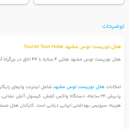
توضیحات
هتل توریست توس مشهد Tourist Toos Hotel
هتل توریست توس مشهد هتلی 4 ستاره با 44 اتاق در بزرگراه آسیایی مشهد قرار دارد. از هتل توریست توس مشهد تا فرودگاه بین المللی مشهد 20 کیلومتر فاصله است.
امکانات
هتل توریست توس مشهد
شامل اینترنت وایفای رایگا
پذیرش 24 ساعته، دستگاه واکس کفش، کپسول آتش نشانی
هزینه، سرویس بهداشتی ایرانی درلابی است. کارکنان هتل مسل