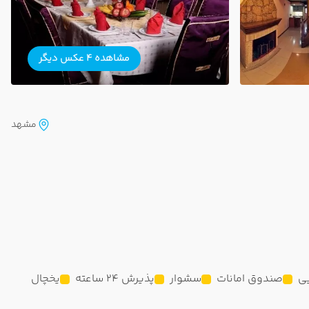
مشاهده 4 عکس دیگر
مشهد
ی
صندوق امانات
سشوار
پذیرش 24 ساعته
یخچال