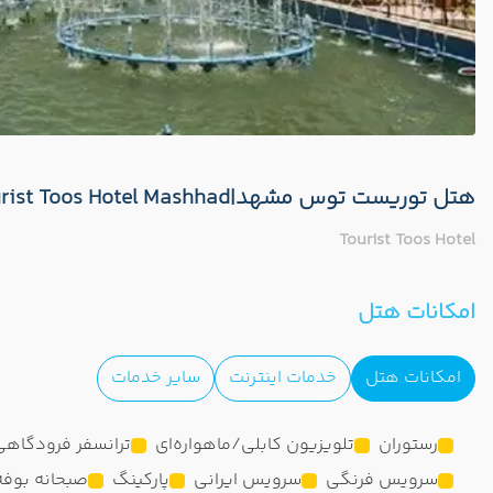
هتل توریست توس مشهد|Tourist Toos Hotel Mashhad
Tourist Toos Hotel
امکانات هتل
امکانات هتل
خدمات اینترنت
سایر خدمات
رستوران
تلویزیون کابلی/ماهواره‌ای
ترانسفر فرودگاهی
سرویس فرنگی
سرویس ایرانی
پارکینگ
صبحانه بوفه