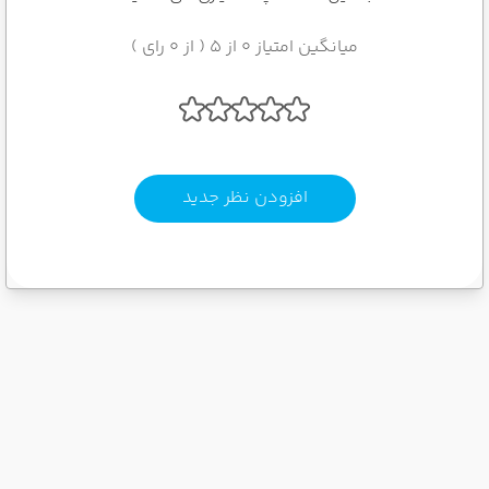
میانگین امتیاز 0 از 5 ( از 0 رای )
افزودن نظر جدید