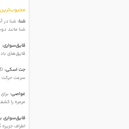
محبوب‌ترین 
شنا:
شنا در آب
شنا مانند دو
قایق‌سواری:
ا
قایق‌های بادب
جت اسکی:
اگ
سرعت حرکت کن
غواصی:
برای 
مرمره را کشف 
قایق‌سواری با
اطراف جزیره گ