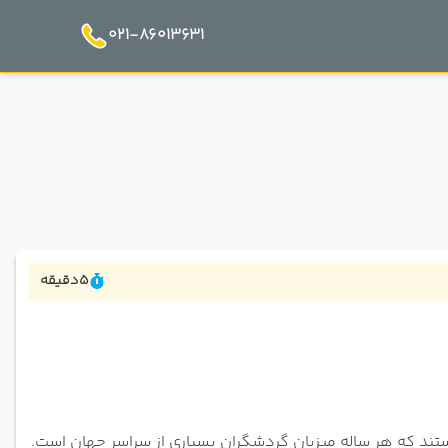
021-86013631
5
دقیقه
هستند که هر ساله میزبان گردشگران بسیاری از سراسر جهان است.