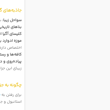
جاذبه‌های گ
سواحل زیبا:
سو
بناهای تاریخی
کلیسای آگیا ای
موزه ادوارد با
اختصاص دارد
کافه‌ها و رستو
پیاده‌روی و د
زیبای این جزا
چگونه به جز
برای رفتن به
ج
استانبول و جز