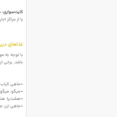
کایت‌سواری:
د
یا از مراکز اج
غذاهای دریا
با توجه به م
باشد. برخی از
-
ماهی کباب: 
-
میگو: میگوه
-
هشت‌پا: هشت
-
ماهی تن: ماه