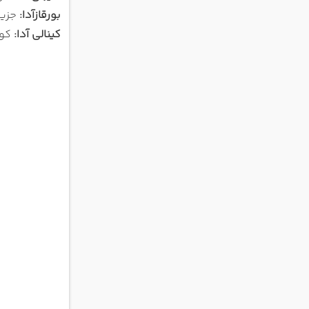
بورقازآدا:
جزیره
کینالی آدا:
کوچ