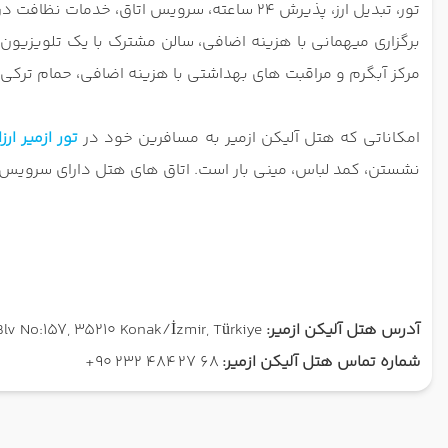
تور، تبدیل ارز، پذیرش 24 ساعته، سرویس ات
برگزاری میهمانی با هزینه اضافی، سالن مشترک با یک تلویزیون
مرکز آبگرم و مراقبت های بهداشتی با هزینه اضافی، حمام ترکی
امکاناتی که هتل آلیکن ازمیر به مسافرین خود در
تور ازمیر ار
نشستن، کمد لباس، مینی بار است. اتاق های هتل دارای سرویس 
آدرس هتل آلیکن ازمیر:
İsmet Kaptan, Fevzi Paşa Blv No:157, 35210 Konak/İzmir, Türkiye
شماره تماس هتل آلیکن ازمیر:
68 27 484 232 90+