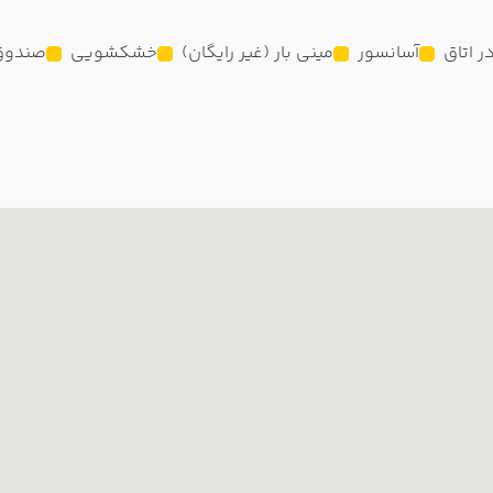
آسانسور
مینی بار (غیر رایگان)
خشکشویی
صندوق 